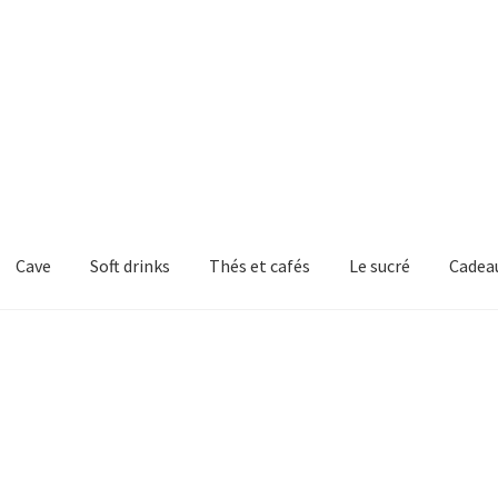
Cave
Soft drinks
Thés et cafés
Le sucré
Cadea