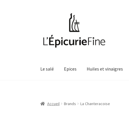
Aller
Aller
à
au
la
contenu
navigation
Le salé
Epices
Huiles et vinaigres
Accueil
Brands
La Chanteracoise