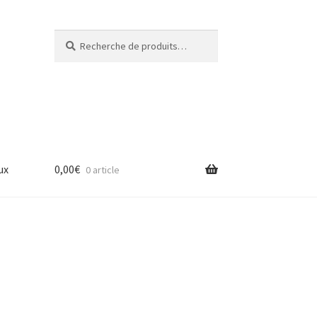
Recherche
Recherche
pour :
ux
0,00
€
0 article