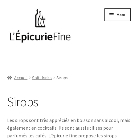
Aller
Aller
Menu
à
au
la
contenu
navigation
Le salé
Epices
Accueil
Soft drinks
Sirops
Huiles et vinaigres
Sirops
Cave
Soft drinks
Les sirops sont très appréciés en boisson sans alcool, mais
également en cocktails. Ils sont aussi utilisés pour
parfumés les cafés. L’épicurie fine propose les sirops
Thés et cafés