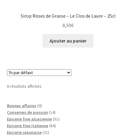
Sirop Roses de Grasse – Le Clos de Laure – 25cl
8,50
€
Ajouter au panier
6 résultats affichés
0
Bonnes affaires
0
p
1
Conserves de poisson
14
r
4
5
Epicerie fine alsacienne
51
o
p
8
1
Epicerie fine italienne
84
d
2
r
4
p
Epicerie japonaise
21