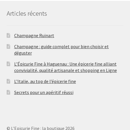
u
o
s
i
i
i
d
t
t
Articles récents
t
u
s
s
s
i
t
s
Champagne Ruinart
Champagne : guide complet pour bien choisir et
déguster
L’Épicurie Fine à Haguenau : Une épicerie fine alliant
convivialité, qualité artisanale et shopping en Ligne
L’Italie, au top de l’épicerie fine
Secrets pour un apéritif réussi
© L'Epicurie Fine : la boutique 2026