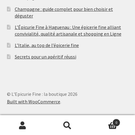
Champagne : guide complet pour bien choisir et
déguster
L’Épicurie Fine à Haguenau : Une épicerie fine alliant
convivialité, qualité artisanale et shopping en Ligne
L’Italie, au top de l’épicerie fine
Secrets pour un apéritif réussi
© L'Epicurie Fine : la boutique 2026
Built with WooCommerce
.
0
Recherche
Recherche