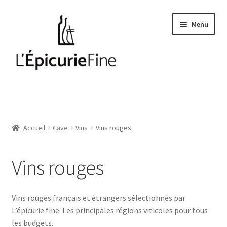
Aller
Aller
Menu
à
au
la
contenu
navigation
Le salé
Epices
Accueil
Cave
Vins
Vins rouges
Huiles et vinaigres
Vins rouges
Cave
Soft drinks
Vins rouges français et étrangers sélectionnés par
L’épicurie fine. Les principales régions viticoles pour tous
les budgets.
Thés et cafés