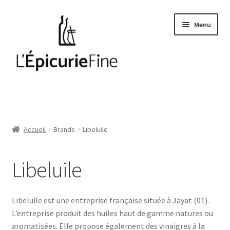
Aller
Aller
Menu
à
au
la
contenu
navigation
Le salé
Epices
Accueil
Brands
Libeluile
Huiles et vinaigres
Libeluile
Cave
Soft drinks
Libeluile est une entreprise française située à Jayat (01).
L’entreprise produit des huiles haut de gamme natures ou
aromatisées. Elle propose également des vinaigres à la
Thés et cafés