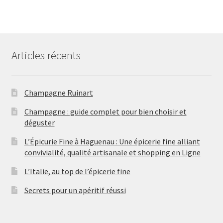
r
5
u
s
i
t
i
o
o
o
p
i
t
s
t
d
d
d
r
t
s
s
u
u
u
o
s
i
i
i
d
t
t
Articles récents
t
u
s
s
s
i
t
s
Champagne Ruinart
Champagne : guide complet pour bien choisir et
déguster
L’Épicurie Fine à Haguenau : Une épicerie fine alliant
convivialité, qualité artisanale et shopping en Ligne
L’Italie, au top de l’épicerie fine
Secrets pour un apéritif réussi