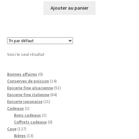
Ajouter au panier
Voici le seul résultat
0
Bonnes affaires
0
p
1
Conserves de poisson
14
r
4
5
Epicerie fine alsacienne
51
o
p
8
1
Epicerie fine italienne
84
d
2
r
4
p
Epicerie japonaise
21
1
u
1
o
p
r
Cadeaux
1
p
i
1
p
d
r
o
Bons cadeaux
1
r
t
p
r
0
u
o
d
Coffrets cadeaux
0
1
o
r
o
p
i
d
u
Cave
127
2
d
1
o
d
r
t
u
i
Bières
13