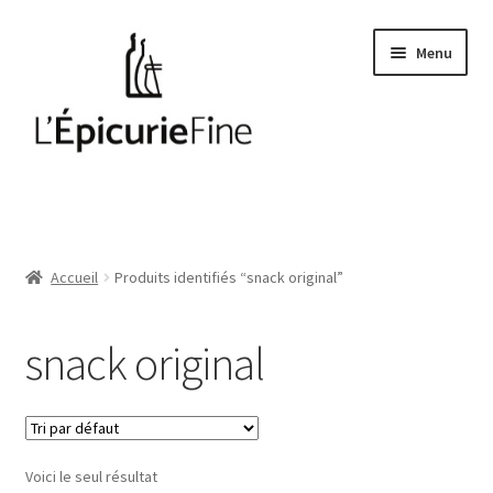
Aller
Aller
Menu
à
au
la
contenu
navigation
Le salé
Epices
Accueil
Produits identifiés “snack original”
Huiles et vinaigres
snack original
Cave
Soft drinks
Voici le seul résultat
Thés et cafés