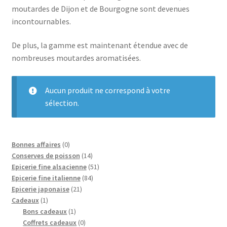
moutardes de Dijon et de Bourgogne sont devenues
incontournables.
Le sucré
De plus, la gamme est maintenant étendue avec de
Cadeaux
nombreuses moutardes aromatisées.
Aucun produit ne correspond à votre
sélection.
0
Bonnes affaires
0
p
1
Conserves de poisson
14
r
4
5
Epicerie fine alsacienne
51
o
p
8
1
Epicerie fine italienne
84
d
2
r
4
p
Epicerie japonaise
21
1
u
1
o
p
r
Cadeaux
1
p
i
1
p
d
r
o
Bons cadeaux
1
r
t
p
r
0
u
o
d
Coffrets cadeaux
0