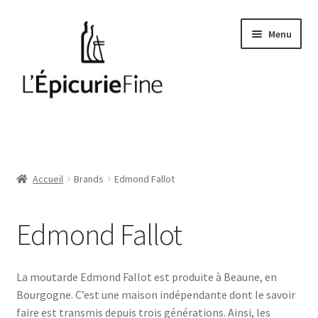
Aller
Aller
Menu
à
au
la
contenu
navigation
Le salé
Epices
Accueil
Brands
Edmond Fallot
Huiles et vinaigres
Edmond Fallot
Cave
Soft drinks
La moutarde Edmond Fallot est produite à Beaune, en
Bourgogne. C’est une maison indépendante dont le savoir
faire est transmis depuis trois générations. Ainsi, les
Thés et cafés