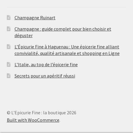
s
i
t
s
Champagne Ruinart
Champagne : guide complet pour bien choisir et
déguster
L’Épicurie Fine à Haguenau : Une épicerie fine alliant
convivialité, qualité artisanale et shopping en Ligne
L’Italie, au top de l’épicerie fine
Secrets pour un apéritif réussi
© L'Epicurie Fine : la boutique 2026
Built with WooCommerce
.