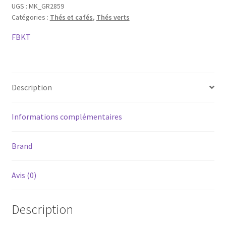
Thé
UGS :
MK_GR2859
Catégories :
Thés et cafés
,
Thés verts
Vert
Violette
FBKT
Framboise
-
FBKT
La
Description
Fabrikathé
Informations complémentaires
Brand
Avis (0)
Description