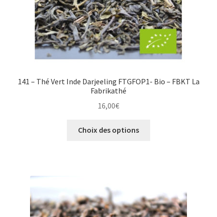
page
du
produit
141 – Thé Vert Inde Darjeeling FTGFOP1- Bio – FBKT La
Fabrikathé
16,00
€
Ce
Choix des options
produit
a
plusieurs
variations.
Les
options
peuvent