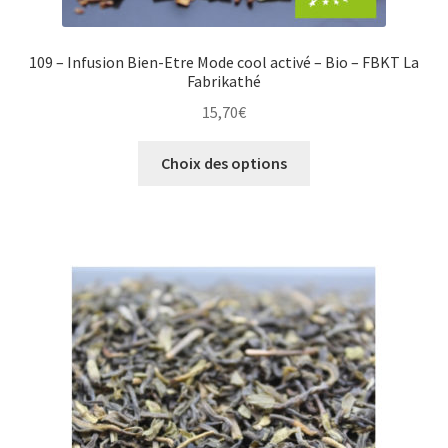
109 – Infusion Bien-Etre Mode cool activé – Bio – FBKT La
Fabrikathé
15,70
€
Ce
Choix des options
produit
a
plusieurs
variations.
Les
options
peuvent
être
choisies
sur
la