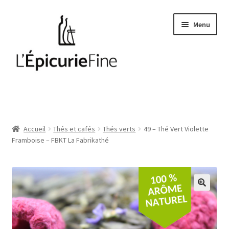
Aller
Aller
Menu
à
au
la
contenu
navigation
Le salé
Epices
Accueil
Thés et cafés
Thés verts
49 – Thé Vert Violette
Framboise – FBKT La Fabrikathé
Huiles et vinaigres
Cave
Soft drinks
Thés et cafés