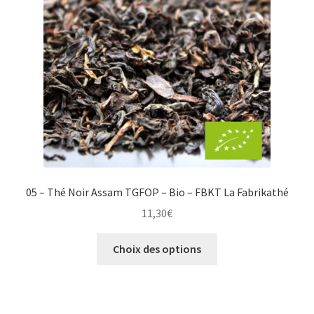
être
choisies
sur
la
page
du
produit
05 – Thé Noir Assam TGFOP – Bio – FBKT La Fabrikathé
11,30
€
Ce
Choix des options
produit
a
plusieurs
variations.