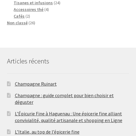
t
i
p
d
r
o
r
s
2
Tisanes et infusions
24
s
t
r
u
o
d
o
4
4
Accessoires thé
4
2
o
i
d
u
d
p
p
Cafés
2
p
2
d
t
u
i
u
r
r
Non classé
26
r
6
u
s
i
t
i
o
o
o
p
i
t
s
t
d
d
d
r
t
s
s
u
u
u
o
s
i
i
i
d
t
t
Articles récents
t
u
s
s
s
i
t
s
Champagne Ruinart
Champagne : guide complet pour bien choisir et
déguster
L’Épicurie Fine à Haguenau : Une épicerie fine alliant
convivialité, qualité artisanale et shopping en Ligne
L’Italie, au top de l’épicerie fine