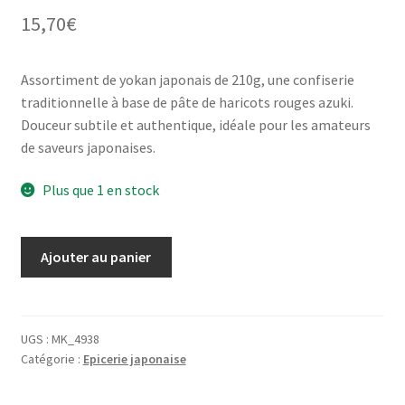
15,70
€
Assortiment de yokan japonais de 210g, une confiserie
traditionnelle à base de pâte de haricots rouges azuki.
Douceur subtile et authentique, idéale pour les amateurs
de saveurs japonaises.
Plus que 1 en stock
quantité
Ajouter au panier
de
Assortiment
de
Yokan
UGS :
MK_4938
Catégorie :
Epicerie japonaise
-
Umami