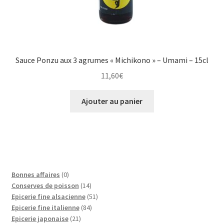
Sauce Ponzu aux 3 agrumes « Michikono » – Umami – 15cl
11,60
€
Ajouter au panier
0
Bonnes affaires
0
p
1
Conserves de poisson
14
r
4
5
Epicerie fine alsacienne
51
o
p
8
1
Epicerie fine italienne
84
d
2
r
4
p
Epicerie japonaise
21