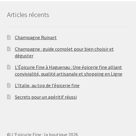
u
o
s
i
i
i
d
t
t
Articles récents
t
u
s
s
s
i
t
s
Champagne Ruinart
Champagne : guide complet pour bien choisir et
déguster
L’Épicurie Fine à Haguenau : Une épicerie fine alliant
convivialité, qualité artisanale et shopping en Ligne
L’Italie, au top de l’épicerie fine
Secrets pour un apéritif réussi
© L'Epicurie Fine : la boutique 2026