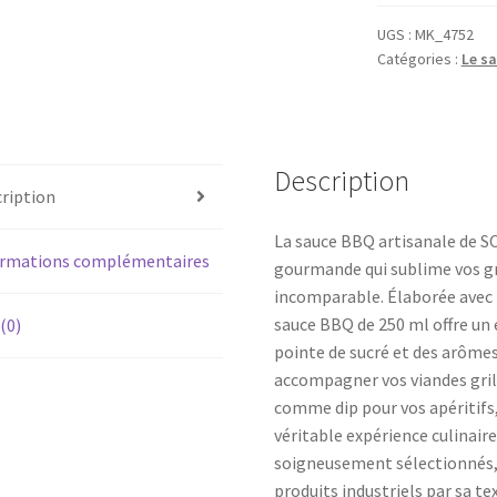
-
SOSU
UGS :
MK_4752
Catégories :
Le sa
Les
artisans
de
la
sauce
Description
ription
-
250ml
La sauce BBQ artisanale de SO
ormations complémentaires
gourmande qui sublime vos gr
incomparable. Élaborée avec 
sauce BBQ de 250 ml offre un 
 (0)
pointe de sucré et des arôme
accompagner vos viandes gril
comme dip pour vos apéritifs
véritable expérience culinaire
soigneusement sélectionnés, 
produits industriels par sa t