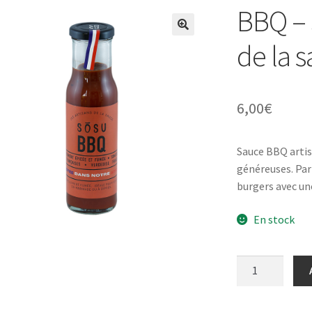
BBQ – 
de la 
6,00
€
Sauce BBQ artis
généreuses. Parf
burgers avec un
En stock
quantité
de
BBQ