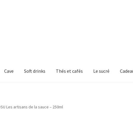
Cave
Soft drinks
Thés et cafés
Le sucré
Cadea
SU Les artisans de la sauce – 250ml