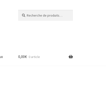
Recherche
Recherche
pour :
ux
0,00
€
0 article