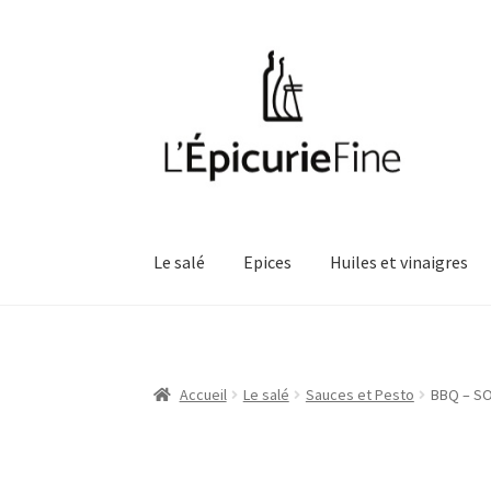
Aller
Aller
à
au
la
contenu
navigation
Le salé
Epices
Huiles et vinaigres
Accueil
Le salé
Sauces et Pesto
BBQ – SO