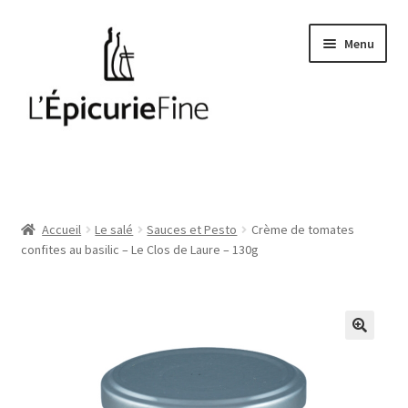
Aller
Aller
Menu
à
au
la
contenu
navigation
Le salé
Epices
Accueil
Le salé
Sauces et Pesto
Crème de tomates
confites au basilic – Le Clos de Laure – 130g
Huiles et vinaigres
Cave
Soft drinks
Thés et cafés