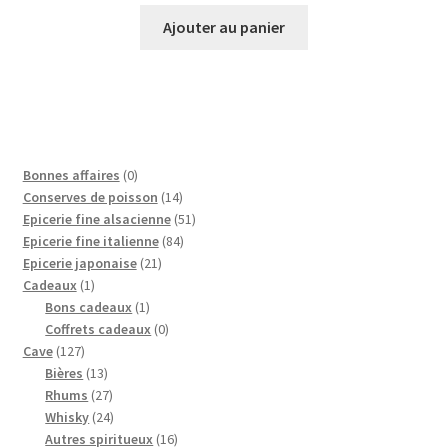
Ajouter au panier
0
Bonnes affaires
0
p
1
Conserves de poisson
14
r
4
5
Epicerie fine alsacienne
51
o
p
8
1
Epicerie fine italienne
84
d
2
r
4
p
Epicerie japonaise
21
1
u
1
o
p
r
Cadeaux
1
p
i
1
p
d
r
o
Bons cadeaux
1
r
t
p
r
0
u
o
d
Coffrets cadeaux
0
1
o
r
o
p
i
d
u
Cave
127
2
d
1
o
d
r
t
u
i
Bières
13
7
u
3
2
d
u
o
s
i
t
Rhums
27
p
i
p
7
2
u
i
d
t
s
Whisky
24
r
t
r
p
4
i
t
u
1
s
Autres spiritueux
16