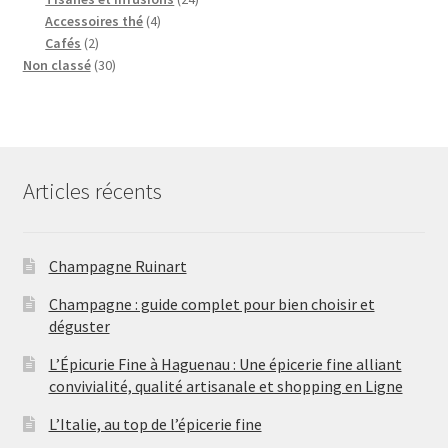
s
t
r
u
o
d
o
4
4
Accessoires thé
4
2
o
i
d
u
d
p
p
Cafés
2
p
3
d
t
u
i
u
r
r
Non classé
30
r
0
u
s
i
t
i
o
o
o
p
i
t
s
t
d
d
d
r
t
s
s
u
u
u
o
s
i
i
i
d
t
t
Articles récents
t
u
s
s
s
i
t
s
Champagne Ruinart
Champagne : guide complet pour bien choisir et
déguster
L’Épicurie Fine à Haguenau : Une épicerie fine alliant
convivialité, qualité artisanale et shopping en Ligne
L’Italie, au top de l’épicerie fine