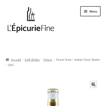
Aller
Aller
Menu
à
au
la
contenu
navigation
Le salé
Epices
Accueil
Soft drinks
Tonics
Fever-Tree – Indian Tonic Water
– 20cl
Huiles et vinaigres
Cave
Soft drinks
Thés et cafés