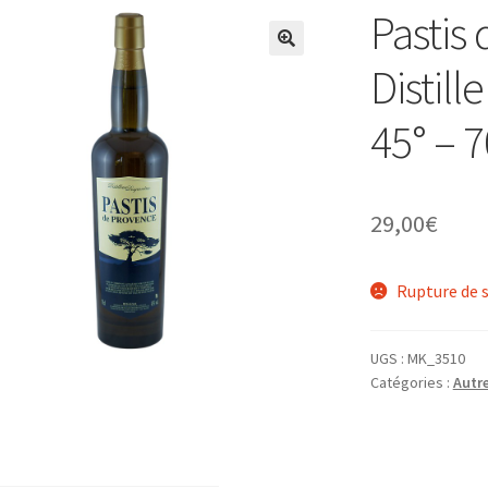
Pastis
Distill
45° – 7
29,00
€
Rupture de 
UGS :
MK_3510
Catégories :
Autre