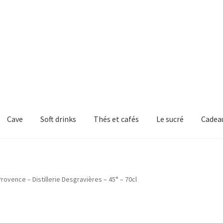
Cave
Soft drinks
Thés et cafés
Le sucré
Cadea
Provence – Distillerie Desgravières – 45° – 70cl