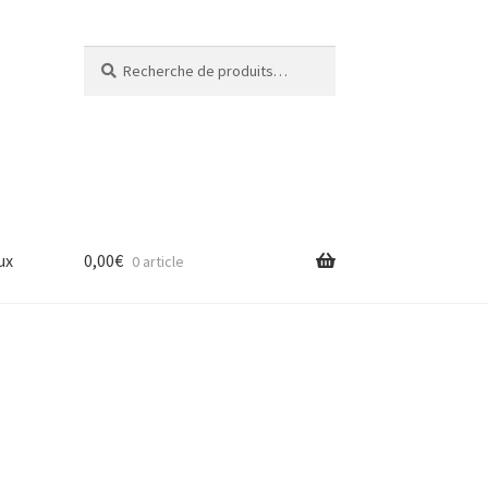
Recherche
Recherche
pour :
ux
0,00
€
0 article