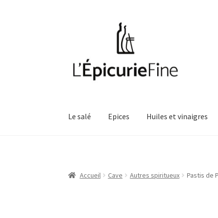
Aller
Aller
à
au
la
contenu
navigation
Le salé
Epices
Huiles et vinaigres
Accueil
Cave
Autres spiritueux
Pastis de 