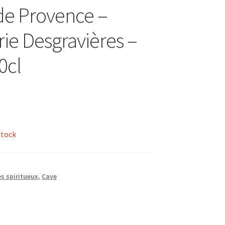
 de Provence –
erie Desgravières –
0cl
stock
s spiritueux
,
Cave