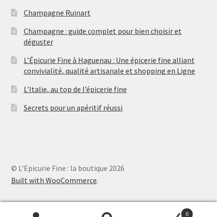
s
Champagne Ruinart
Champagne : guide complet pour bien choisir et
déguster
L’Épicurie Fine à Haguenau : Une épicerie fine alliant
convivialité, qualité artisanale et shopping en Ligne
L’Italie, au top de l’épicerie fine
Secrets pour un apéritif réussi
© L'Epicurie Fine : la boutique 2026
Built with WooCommerce
.
0