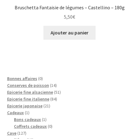
Bruschetta Fantaisie de légumes – Castellino – 180g
5,50
€
Ajouter au panier
0
Bonnes affaires
0
p
1
Conserves de poisson
14
r
4
5
Epicerie fine alsacienne
51
o
p
8
1
Epicerie fine italienne
84
d
2
r
4
p
Epicerie japonaise
21
1
u
1
o
p
r
Cadeaux
1
p
i
1
p
d
r
o
Bons cadeaux
1
r
t
p
r
0
u
o
d
Coffrets cadeaux
0
1
o
r
o
p
i
d
u
Cave
127