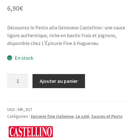
6,90
€
Découvrez le Pesto alla Genovese Castellino : une sauce
ligure authentique, riche en basilic frais et pignons,
disponible chez L’Épicurie Fine à Haguenau.
En stock
quantité
Ajouter au panier
de
Pesto
alla
Genovese
UGS :
MK_827
Catégories :
Epicerie fine italienne
,
Le salé
,
Sauces et Pesto
-
Castellino
-