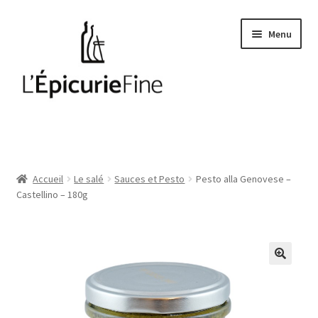
Aller
Aller
Menu
à
au
la
contenu
navigation
Le salé
Epices
Accueil
Le salé
Sauces et Pesto
Pesto alla Genovese –
Castellino – 180g
Huiles et vinaigres
Cave
Soft drinks
Thés et cafés