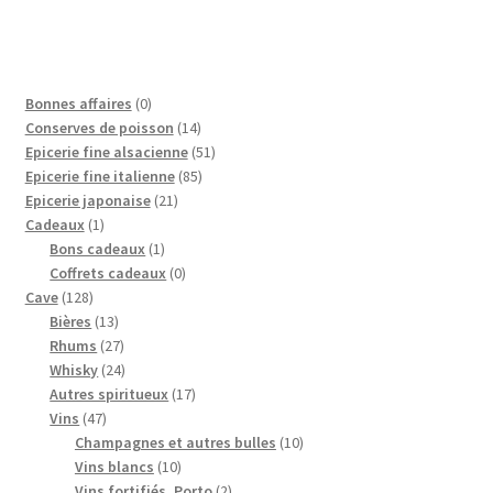
0
Bonnes affaires
0
p
1
Conserves de poisson
14
r
4
5
Epicerie fine alsacienne
51
o
p
8
1
Epicerie fine italienne
85
d
2
r
5
p
Epicerie japonaise
21
1
u
1
o
p
r
Cadeaux
1
p
i
1
p
d
r
o
Bons cadeaux
1
r
t
p
r
0
u
o
d
Coffrets cadeaux
0
1
o
r
o
p
i
d
u
Cave
128
2
d
1
o
d
r
t
u
i
Bières
13
8
u
3
2
d
u
o
s
i
t
Rhums
27
p
i
p
7
2
u
i
d
t
s
Whisky
24
r
t
r
p
4
i
t
u
1
s
Autres spiritueux
17
o
4
o
r
p
t
s
i
7
Vins
47
d
7
d
o
r
t
p
1
Champagnes et autres bulles
10
u
p
u
d
o
1
r
0
Vins blancs
10
i
r
i
u
d
0
o
2
p
Vins fortifiés, Porto
2