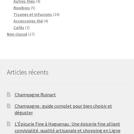
u
d
s
r
4
p
6
t
i
s
Autres thés
4
i
u
5
o
p
r
p
s
t
Rooibois
5
t
i
p
d
r
o
r
s
2
Tisanes et infusions
24
s
t
r
u
o
d
o
4
4
Accessoires thé
4
2
o
i
d
u
d
p
p
Cafés
2
p
2
d
t
u
i
u
r
r
Non classé
27
r
7
u
s
i
t
i
o
o
o
p
i
t
s
t
d
d
d
r
t
s
s
u
u
u
o
s
i
i
i
d
t
t
Articles récents
t
u
s
s
s
i
t
s
Champagne Ruinart
Champagne : guide complet pour bien choisir et
déguster
L’Épicurie Fine à Haguenau : Une épicerie fine alliant
convivialité, qualité artisanale et shopping en Ligne