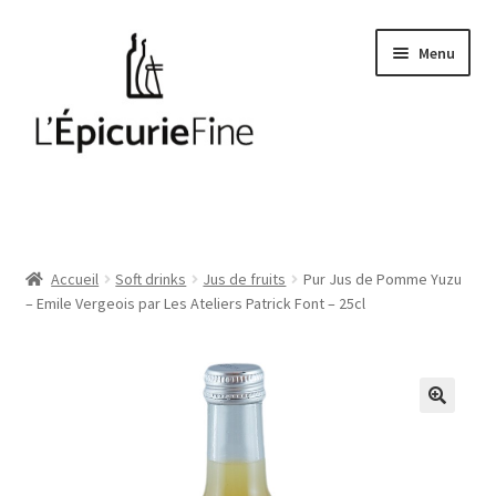
Aller
Aller
Menu
à
au
la
contenu
navigation
Le salé
Epices
Accueil
Soft drinks
Jus de fruits
Pur Jus de Pomme Yuzu
– Emile Vergeois par Les Ateliers Patrick Font – 25cl
Huiles et vinaigres
Cave
Soft drinks
Thés et cafés