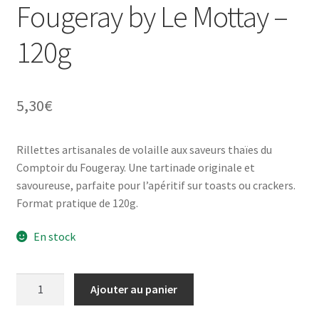
Fougeray by Le Mottay –
120g
5,30
€
Rillettes artisanales de volaille aux saveurs thaïes du
Comptoir du Fougeray. Une tartinade originale et
savoureuse, parfaite pour l’apéritif sur toasts ou crackers.
Format pratique de 120g.
En stock
quantité
Ajouter au panier
de
Rillettes