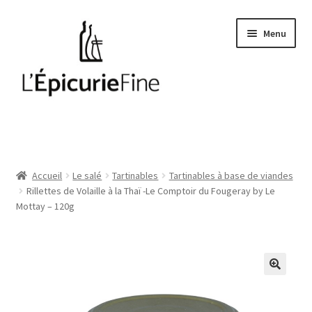
Aller
Aller
Menu
à
au
la
contenu
navigation
Le salé
Epices
Accueil
Le salé
Tartinables
Tartinables à base de viandes
Rillettes de Volaille à la Thaï -Le Comptoir du Fougeray by Le
Huiles et vinaigres
Mottay – 120g
Cave
Soft drinks
Thés et cafés