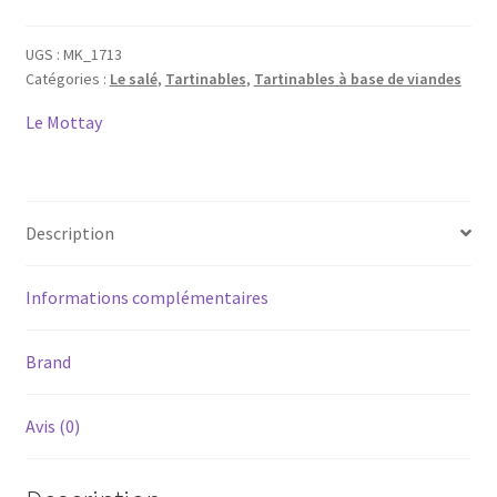
de
Volaille
UGS :
MK_1713
Catégories :
Le salé
,
Tartinables
,
Tartinables à base de viandes
à
la
Le Mottay
Thaï
-
Le
Comptoir
Description
du
Fougeray
Informations complémentaires
by
Le
Mottay
Brand
-
120g
Avis (0)