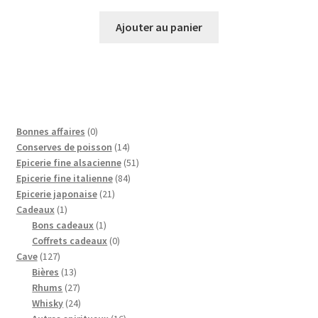
Ajouter au panier
0
Bonnes affaires
0
p
1
Conserves de poisson
14
r
4
5
Epicerie fine alsacienne
51
o
p
8
1
Epicerie fine italienne
84
d
2
r
4
p
Epicerie japonaise
21
1
u
1
o
p
r
Cadeaux
1
p
i
1
p
d
r
o
Bons cadeaux
1
r
t
p
r
0
u
o
d
Coffrets cadeaux
0
1
o
r
o
p
i
d
u
Cave
127
2
d
1
o
d
r
t
u
i
Bières
13
7
u
3
2
d
u
o
s
i
t
Rhums
27
p
i
p
7
2
u
i
d
t
s
Whisky
24