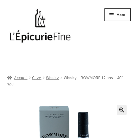
Aller
Aller
Menu
à
au
la
contenu
navigation
Le salé
Epices
Accueil
Cave
Whisky
Whisky – BOWMORE 12 ans – 40° –
70cl
Huiles et vinaigres
Cave
Soft drinks
Thés et cafés