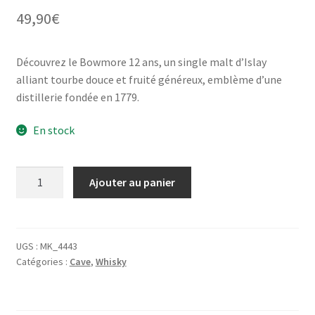
49,90
€
Découvrez le Bowmore 12 ans, un single malt d’Islay
alliant tourbe douce et fruité généreux, emblème d’une
distillerie fondée en 1779.
En stock
quantité
Ajouter au panier
de
Whisky
-
BOWMORE
UGS :
MK_4443
Catégories :
Cave
,
Whisky
12
ans
-