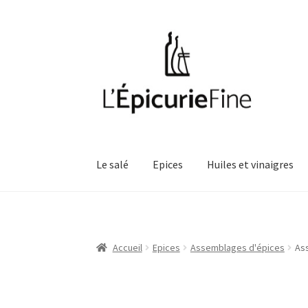
Aller
Aller
à
au
la
contenu
navigation
Le salé
Epices
Huiles et vinaigres
Accueil
Epices
Assemblages d'épices
As