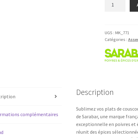
quantité
de
Assemblage
d'épices
pour
UGS :
MK_771
Catégories :
Asse
Couscous
-
Sarabar
-
Tube
100ml
Description
ription
Sublimez vos plats de cousco
ormations complémentaires
de Sarabar, une marque franç
exceptionnelle en poivres et
réunit des épices sélectionné
nd