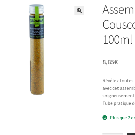
Assemb
Cousco
100ml
8,85
€
Révélez toutes 
avec cet assemb
soigneusement é
Tube pratique d
Plus que 2 e