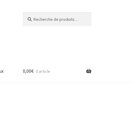
Recherche
Recherche
pour :
ux
0,00
€
0 article