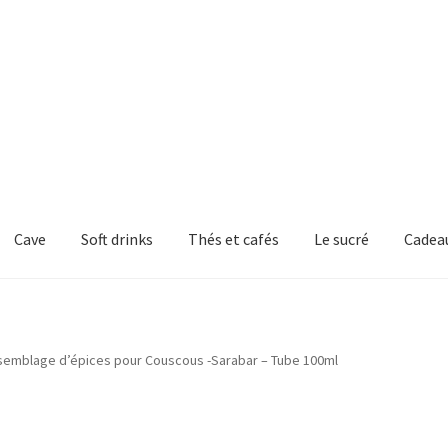
Cave
Soft drinks
Thés et cafés
Le sucré
Cadea
semblage d’épices pour Couscous -Sarabar – Tube 100ml