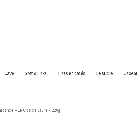
Cave
Soft drinks
Thés et cafés
Le sucré
Cadea
rcande – Le Clos de Laure – 220g