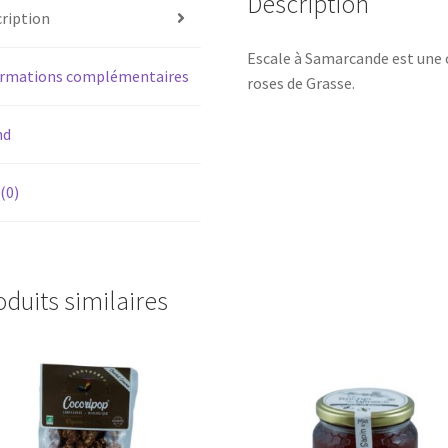
Description
ription
Escale à Samarcande est une c
ormations complémentaires
roses de Grasse.
nd
 (0)
oduits similaires