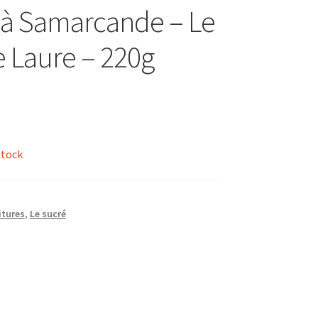
 à Samarcande – Le
e Laure – 220g
stock
itures
,
Le sucré