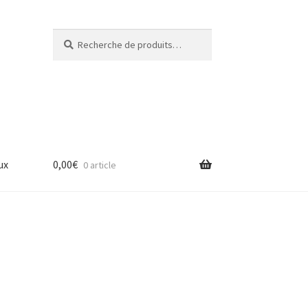
Recherche
Recherche
pour :
ux
0,00
€
0 article