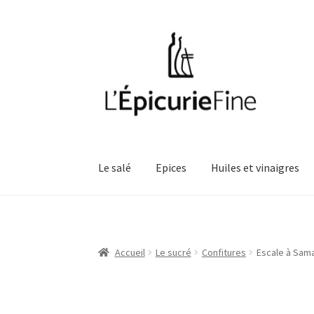
Aller
Aller
à
au
la
contenu
navigation
Le salé
Epices
Huiles et vinaigres
Accueil
Le sucré
Confitures
Escale à Sama