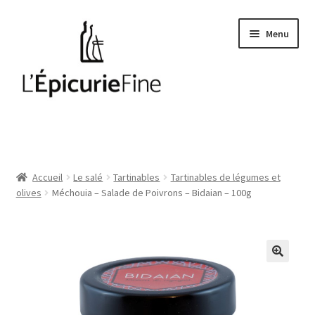
Aller
Aller
Menu
à
au
la
contenu
navigation
Le salé
Epices
Accueil
Le salé
Tartinables
Tartinables de légumes et
olives
Méchouia – Salade de Poivrons – Bidaian – 100g
Huiles et vinaigres
Cave
Soft drinks
Thés et cafés