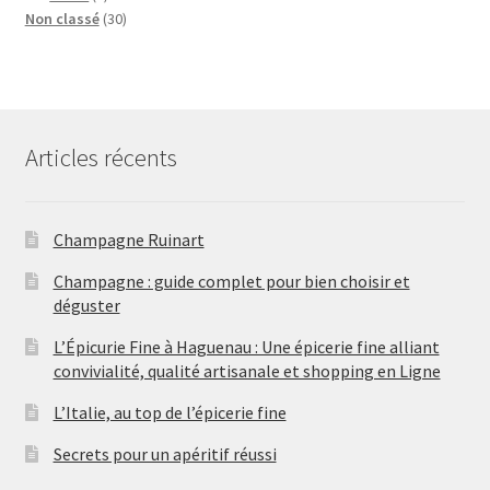
p
3
d
t
u
i
u
r
r
Non classé
30
r
0
u
s
i
t
i
o
o
o
p
i
t
s
t
d
d
d
r
t
s
s
u
u
u
o
s
i
i
i
d
t
t
Articles récents
t
u
s
s
s
i
t
s
Champagne Ruinart
Champagne : guide complet pour bien choisir et
déguster
L’Épicurie Fine à Haguenau : Une épicerie fine alliant
convivialité, qualité artisanale et shopping en Ligne
L’Italie, au top de l’épicerie fine
Secrets pour un apéritif réussi