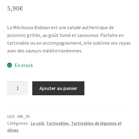
5,90
€
La Méchouia Bidaian est une salade authentique de
poivrons grillés, au goût fumé et savoureux. Parfaite en
tartinable ou en accompagnement, elle sublime vos repas
avec des saveurs méditerranéennes.
En stock
quantité
Ajouter au panier
de
Méchouia
-
Salade
UGS :
MK_35
Catégories :
Le salé
,
Tartinables
,
Tartinables de légumes et
de
olives
Poivrons