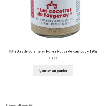
Rillettes de Volaille au Poivre Rouge de Kampot – 120g
5,30
€
Ajouter au panier
0
Bonnes affaires
0