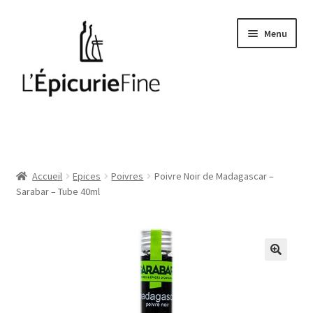
Aller
Aller
Menu
à
au
la
contenu
navigation
Le salé
Epices
Accueil
Epices
Poivres
Poivre Noir de Madagascar –
Sarabar – Tube 40ml
Huiles et vinaigres
Cave
Soft drinks
Thés et cafés