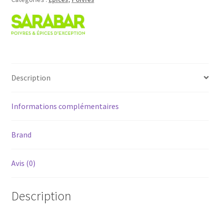
Madagascar
-
Sarabar
-
Tube
40ml
Description
Informations complémentaires
Brand
Avis (0)
Description