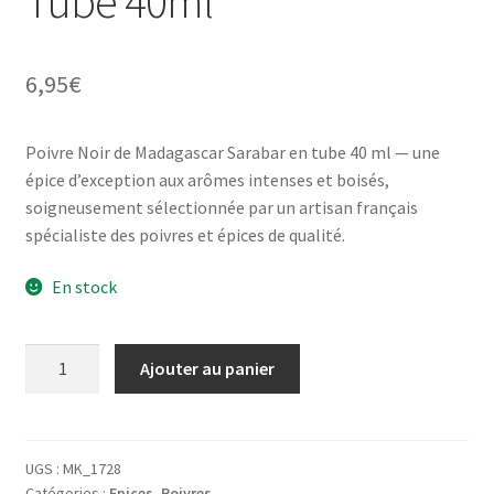
Tube 40ml
6,95
€
Poivre Noir de Madagascar Sarabar en tube 40 ml — une
épice d’exception aux arômes intenses et boisés,
soigneusement sélectionnée par un artisan français
spécialiste des poivres et épices de qualité.
En stock
quantité
Ajouter au panier
de
Poivre
Noir
de
UGS :
MK_1728
Catégories :
Epices
,
Poivres