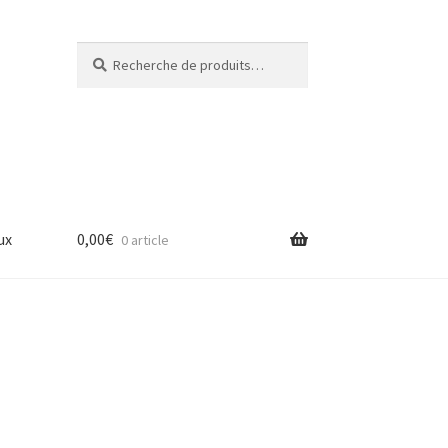
Recherche
Recherche
pour :
ux
0,00
€
0 article