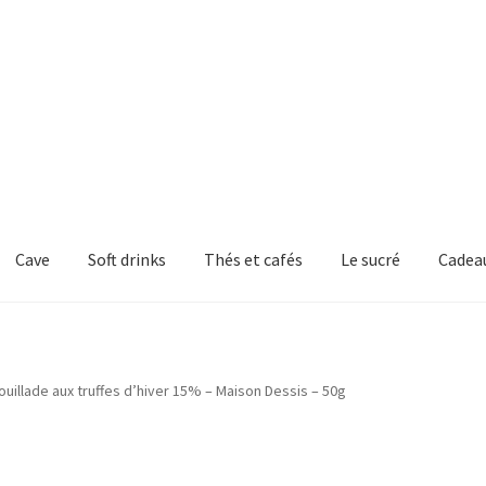
Cave
Soft drinks
Thés et cafés
Le sucré
Cadea
ouillade aux truffes d’hiver 15% – Maison Dessis – 50g