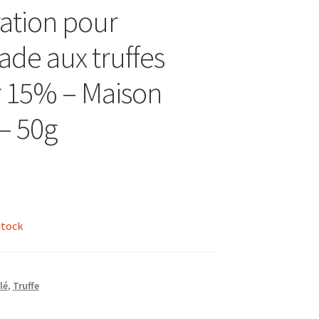
ation pour
ade aux truffes
r 15% – Maison
 – 50g
stock
lé
,
Truffe