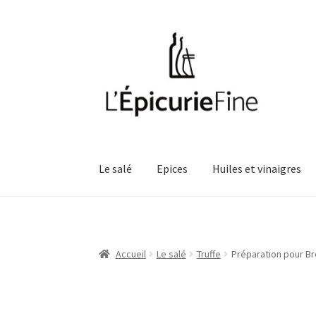
Aller
Aller
à
au
la
contenu
navigation
Le salé
Epices
Huiles et vinaigres
Accueil
Le salé
Truffe
Préparation pour Br