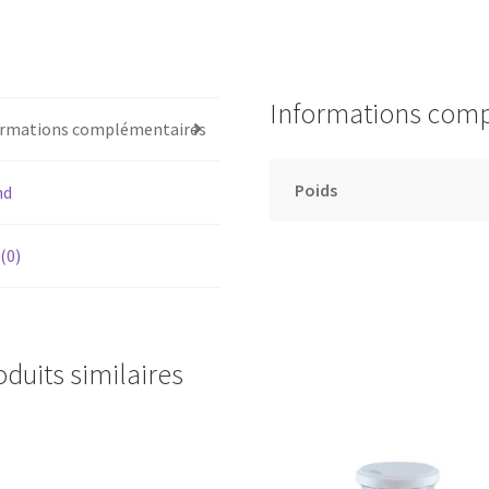
Informations com
ormations complémentaires
Poids
nd
 (0)
oduits similaires