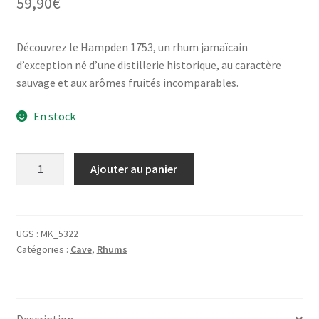
59,90
€
Découvrez le Hampden 1753, un rhum jamaïcain
d’exception né d’une distillerie historique, au caractère
sauvage et aux arômes fruités incomparables.
En stock
quantité
Ajouter au panier
de
Rhum
-
HAMPDEN
UGS :
MK_5322
Catégories :
Cave
,
Rhums
1753
-
46°
-
Description