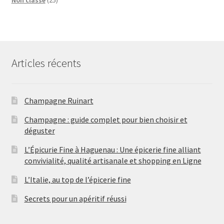
r
5
u
s
i
t
i
o
o
o
p
i
t
s
t
d
d
d
r
t
s
s
u
u
u
o
s
i
i
i
d
t
t
Articles récents
t
u
s
s
s
i
t
s
Champagne Ruinart
Champagne : guide complet pour bien choisir et
déguster
L’Épicurie Fine à Haguenau : Une épicerie fine alliant
convivialité, qualité artisanale et shopping en Ligne
L’Italie, au top de l’épicerie fine
Secrets pour un apéritif réussi