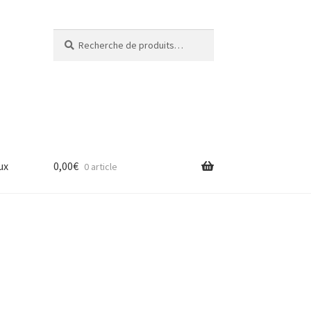
Recherche
Recherche
pour :
ux
0,00
€
0 article