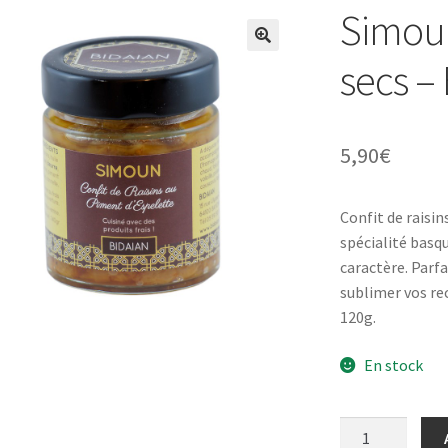
Simoun
secs –
5,90
€
Confit de raisi
spécialité basqu
caractère. Parf
sublimer vos re
120g.
En stock
quantité