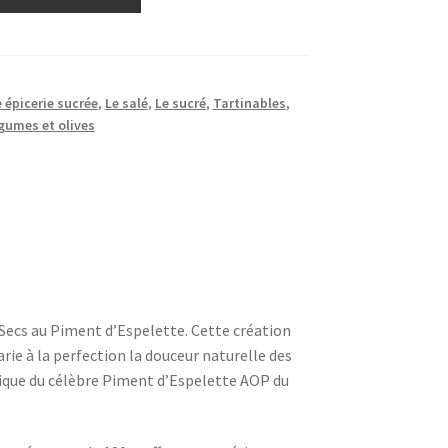
 épicerie sucrée
,
Le salé
,
Le sucré
,
Tartinables
,
gumes et olives
 Secs au Piment d’Espelette. Cette création
ie à la perfection la douceur naturelle des
unique du célèbre Piment d’Espelette AOP du