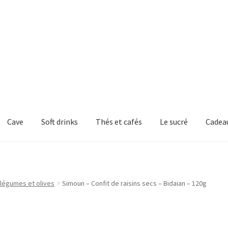
Cave
Soft drinks
Thés et cafés
Le sucré
Cadea
 légumes et olives
Simoun – Confit de raisins secs – Bidaian – 120g