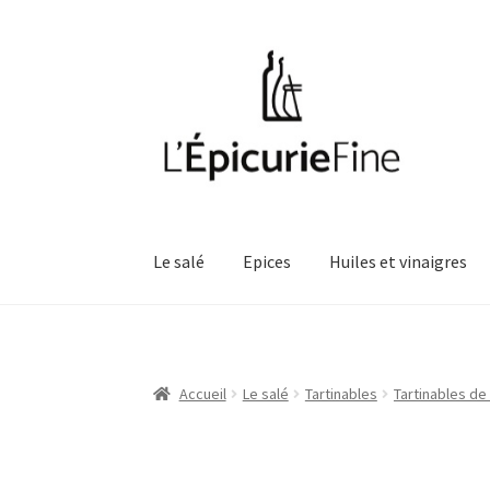
Aller
Aller
à
au
la
contenu
navigation
Le salé
Epices
Huiles et vinaigres
Accueil
Le salé
Tartinables
Tartinables de