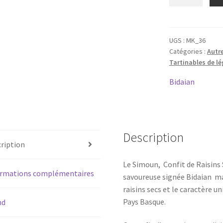
de
Simoun
-
Confit
UGS :
MK_36
Catégories :
Autre
de
Tartinables de lé
raisins
secs
Bidaian
-
Bidaian
-
120g
Description
ription
Le Simoun, Confit de Raisins
ormations complémentaires
savoureuse signée Bidaian mar
raisins secs et le caractère 
Pays Basque.
nd