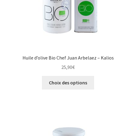
Huile d’olive Bio Chef Juan Arbelaez – Kalios
25,90
€
Ce
Choix des options
produit
a
plusieurs
variations.
Les
options
peuvent