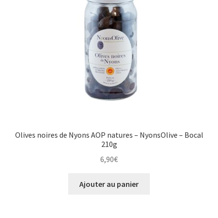
être
choisies
sur
la
page
du
produit
Olives noires de Nyons AOP natures – NyonsOlive – Bocal
210g
6,90
€
Ajouter au panier