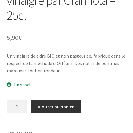
vinaigre par Granhota –
25cl
5,90
€
Un vinaigre de cidre BIO et non pasteurisé, fabriqué dans le
respect de la méthode d’Orléans. Des notes de pommes
marquées tout en rondeur.
En stock
quantité
Ajouter au panier
de
Vinaigre
de