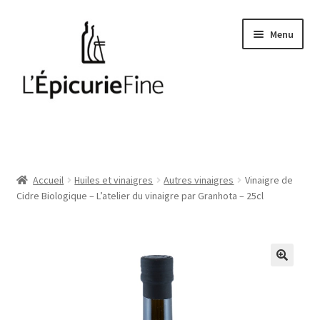
Aller
Aller
Menu
à
au
la
contenu
navigation
Le salé
Epices
Accueil
Huiles et vinaigres
Autres vinaigres
Vinaigre de
Cidre Biologique – L’atelier du vinaigre par Granhota – 25cl
Huiles et vinaigres
Cave
Soft drinks
Thés et cafés