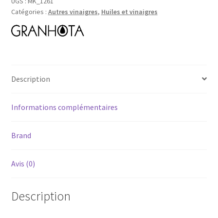
Cidre
UGS :
MK_1261
Catégories :
Autres vinaigres
,
Huiles et vinaigres
Biologique
-
L'atelier
du
vinaigre
par
Description
Granhota
-
Informations complémentaires
25cl
Brand
Avis (0)
Description