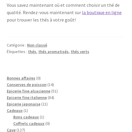
Vous savez maintenant où et comment choisir un thé de
qualité. Rendez-vous maintenant sur
la boutique en ligne
pour trouver les thés à votre goût!
Catégorie :
Non classé
Étiquettes :
thés
,
thés aromatisés
,
thés verts
0
Bonnes affaires
0
p
1
Conserves de poisson
14
r
4
5
Epicerie fine alsacienne
51
o
p
8
1
Epicerie fine italienne
84
d
2
r
4
p
Epicerie japonaise
21
1
u
1
o
p
r
Cadeaux
1
p
i
1
p
d
r
o
Bons cadeaux
1
r
t
p
r
0
u
o
d
Coffrets cadeaux
0
1
o
r
o
p
i
d
u
Cave
127