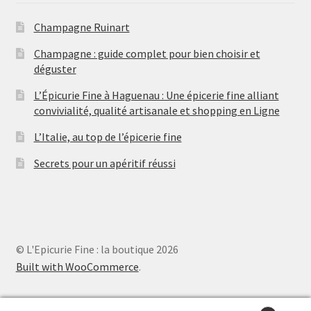
t
s
Champagne Ruinart
Champagne : guide complet pour bien choisir et
déguster
L’Épicurie Fine à Haguenau : Une épicerie fine alliant
convivialité, qualité artisanale et shopping en Ligne
L’Italie, au top de l’épicerie fine
Secrets pour un apéritif réussi
© L'Epicurie Fine : la boutique 2026
Built with WooCommerce
.