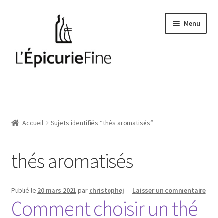
Aller
Aller
Menu
à
au
la
contenu
navigation
Le salé
Epices
Accueil
Sujets identifiés “thés aromatisés”
Huiles et vinaigres
thés aromatisés
Cave
Soft drinks
Publié le
20 mars 2021
par
christophej
—
Laisser un commentaire
Comment choisir un thé
Thés et cafés