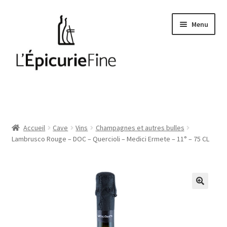
Aller
Aller
Menu
à
au
la
contenu
navigation
Le salé
Epices
Accueil
Cave
Vins
Champagnes et autres bulles
Lambrusco Rouge – DOC – Quercioli – Medici Ermete – 11° – 75 CL
Huiles et vinaigres
Cave
Soft drinks
Thés et cafés