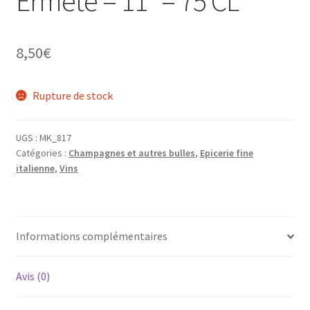
Ermete – 11° – 75 CL
8,50
€
Rupture de stock
UGS :
MK_817
Catégories :
Champagnes et autres bulles
,
Epicerie fine
italienne
,
Vins
Informations complémentaires
Avis (0)