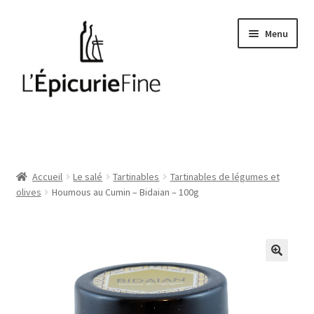
Aller
Aller
Menu
à
au
la
contenu
navigation
Le salé
Epices
Accueil
Le salé
Tartinables
Tartinables de légumes et
olives
Houmous au Cumin – Bidaian – 100g
Huiles et vinaigres
Cave
Soft drinks
Thés et cafés